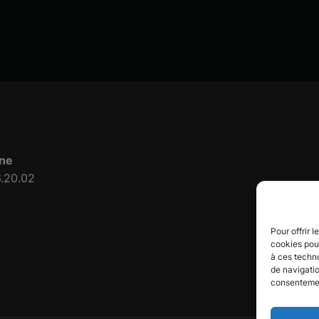
ne
.20.02
Pour offrir 
cookies pour
à ces techn
de navigatio
consentement